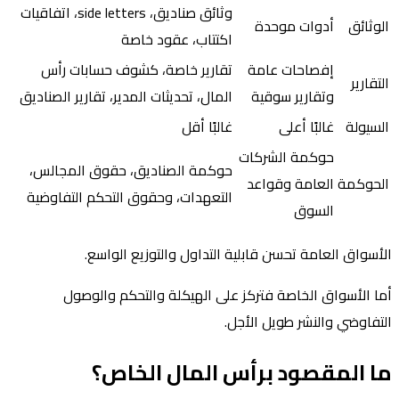
وثائق صناديق، side letters، اتفاقيات
الوثائق
أدوات موحدة
اكتتاب، عقود خاصة
إفصاحات عامة
تقارير خاصة، كشوف حسابات رأس
التقارير
وتقارير سوقية
المال، تحديثات المدير، تقارير الصناديق
السيولة
غالبًا أعلى
غالبًا أقل
حوكمة الشركات
حوكمة الصناديق، حقوق المجالس،
الحوكمة
العامة وقواعد
التعهدات، وحقوق التحكم التفاوضية
السوق
الأسواق العامة تحسن قابلية التداول والتوزيع الواسع.
أما الأسواق الخاصة فتركز على الهيكلة والتحكم والوصول
التفاوضي والنشر طويل الأجل.
ما المقصود برأس المال الخاص؟