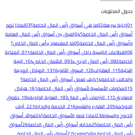
جدول المحتويات
01
إجابة سريعة
02
ما هي أسواق رأس المال الخاصة؟
03
لماذا تهم
أسواق رأس المال الخاصة؟
04
الفرق بين أسواق رأس المال العامة
وأسواق رأس المال الخاصة
05
ما المقصود برأس المال الخاص؟
06
القطاعات الرئيسية داخل أسواق رأس المال الخاصة
07
1. الملكية
الخاصة
2. رأس المال الجريء
08
3. الائتمان الخاص
09
10
4. البنية
التحتية
5. العقارات
11
6. السوق الثانوية
12
13
7. الهياكل الهجينة
والحالات الخاصة
14
كيف تعمل أسواق رأس المال الخاصة؟
15
المكونات الأساسية لأسواق رأس المال الخاصة
16
1. هياكل
الصناديق
2. التزامات رأس المال
17
3. العناية الواجبة
18
19
4. حقوق
الحوكمة
5. التقارير والتقييم
20
6. الخدمة والإدارة
21
22
7. آليات
الخروج والسيولة
23
لماذا تنمو الأسواق الخاصة؟
24
فوائد أسواق
رأس المال الخاصة
25
مخاطر أسواق رأس المال الخاصة
26
أسواق
رأس المال الخاصة والتكنولوجيا
27
أسواق رأس المال الخاصة